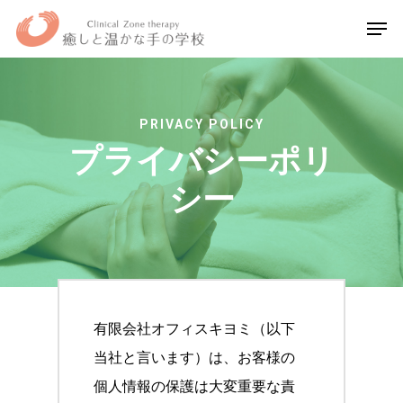
Hit enter to search or ESC to close
PRIVACY POLICY
プライバシーポリ
シー
有限会社オフィスキヨミ（以下
当社と言います）は、お客様の
個人情報の保護は大変重要な責